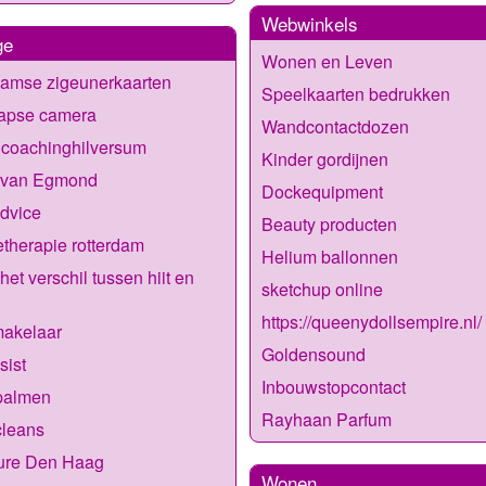
Webwinkels
ge
Wonen en Leven
aamse zigeunerkaarten
Speelkaarten bedrukken
lapse camera
Wandcontactdozen
lcoachinghilversum
Kinder gordijnen
 van Egmond
Dockequipment
dvice
Beauty producten
etherapie rotterdam
Helium ballonnen
het verschil tussen hiit en
sketchup online
https://queenydollsempire.nl/
makelaar
Goldensound
sist
Inbouwstopcontact
palmen
Rayhaan Parfum
cleans
ure Den Haag
Wonen