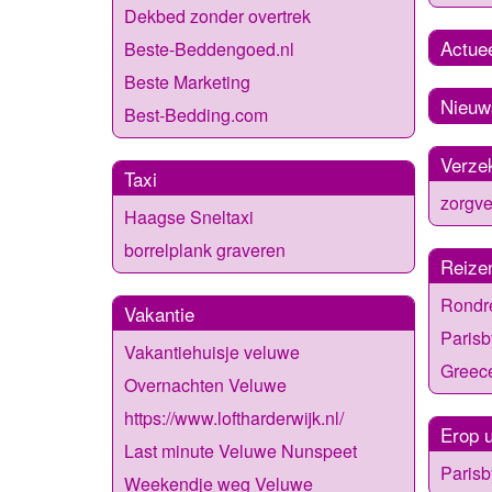
Dekbed zonder overtrek
Actue
Beste-Beddengoed.nl
Beste Marketing
Nieuw
Best-Bedding.com
Verze
Taxi
zorgve
Haagse Sneltaxi
borrelplank graveren
Reize
Rondr
Vakantie
Parisb
Vakantiehuisje veluwe
Greece
Overnachten Veluwe
https://www.loftharderwijk.nl/
Erop u
Last minute Veluwe Nunspeet
Parisb
Weekendje weg Veluwe