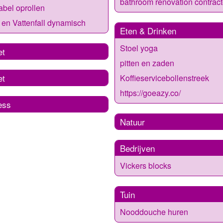
bathroom renovation contract
bel oprollen
en Vattenfall dynamisch
Eten & Drinken
Stoel yoga
et
pitten en zaden
et
Koffieservicebollenstreek
https://goeazy.co/
ess
Natuur
Bedrijven
Vickers blocks
Tuin
Nooddouche huren