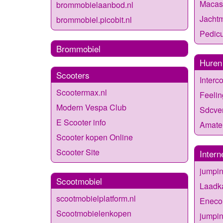
Macas
brommobielaanbod.nl
Jachtm
brommobiel.picobit.nl
Pedic
Brommobiel
Huren
Scooters
Interc
Scootermax.nl
Feeli
Modern Vespa Club
Sdcve
E Scooter info
Amate
Scooter kopen Online
Scooter Site
Intern
jumpin
Scootmobiel
Laadka
scootmobielplatform.nl
Eneco 
Scootmobielenkopen
jumpin