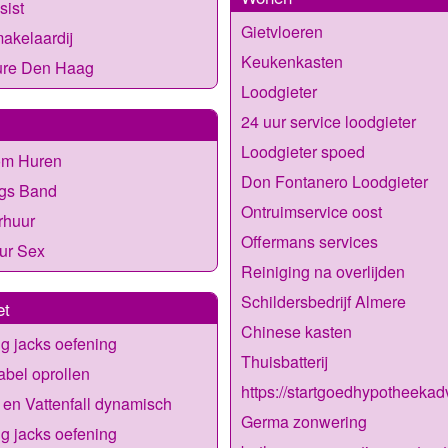
sist
Gietvloeren
akelaardij
Keukenkasten
ure Den Haag
Loodgieter
24 uur service loodgieter
Loodgieter spoed
om Huren
Don Fontanero Loodgieter
ngs Band
Ontruimservice oost
rhuur
Offermans services
ur Sex
Reiniging na overlijden
Schildersbedrijf Almere
et
Chinese kasten
g jacks oefening
Thuisbatterij
bel oprollen
https://startgoedhypotheekadv
en Vattenfall dynamisch
Germa zonwering
g jacks oefening