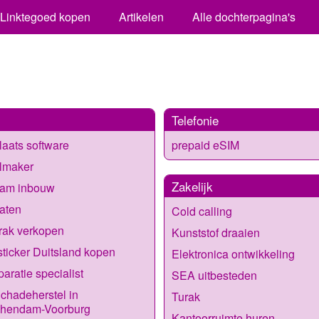
Linktegoed kopen
Artikelen
Alle dochterpagina's
Telefonie
aats software
prepaid eSIM
lmaker
Zakelijk
am inbouw
laten
Cold calling
rak verkopen
Kunststof draaien
sticker Duitsland kopen
Elektronica ontwikkeling
paratie specialist
SEA uitbesteden
chadeherstel in
Turak
chendam-Voorburg
Kantoorruimte huren