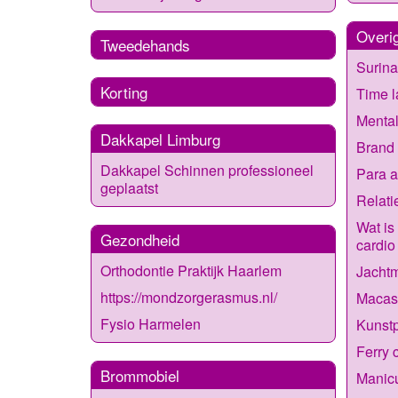
Overi
Tweedehands
Surin
Korting
Time 
Menta
Dakkapel Limburg
Brand
Dakkapel Schinnen professioneel
Para a
geplaatst
Relati
Wat is 
Gezondheid
cardio
Orthodontie Praktijk Haarlem
Jacht
https://mondzorgerasmus.nl/
Macas
Fysio Harmelen
Kunst
Ferry 
Brommobiel
Manic