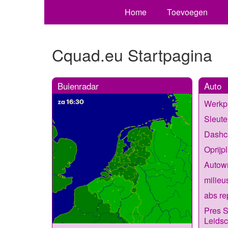
Home
Toevoegen
Cquad.eu Startpagina
Buienradar
Auto
Werkpl
Sleute
Dashc
Oprijp
Autow
milieu
abs re
Pres S
Leids