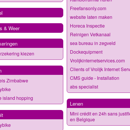
Freefansonly.com
el
website laten maken
Horeca Inspectie
s & Weer
Reinigen Vetkanaal
keringen
sea bureau in zegveld
Dockequipment
rzekering kiezen
Vrolijkinternetservices.com
Clients of Vrolijk Internet Ser
n
CMS guide - Installation
eis Zimbabwe
abs specialist
ybike
 island hopping
Lenen
Mini crédit en 24h sans justifi
it
en Belgique
ybike