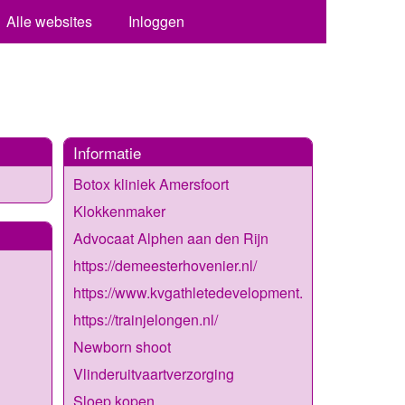
Alle websites
Inloggen
Informatie
Botox kliniek Amersfoort
Klokkenmaker
Advocaat Alphen aan den Rijn
https://demeesterhovenier.nl/
https://www.kvgathletedevelopment.nl/
https://trainjelongen.nl/
Newborn shoot
Vlinderuitvaartverzorging
Sloep kopen