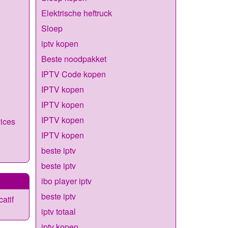
Elektrische heftruck
Sloep
iptv kopen
Beste noodpakket
IPTV Code kopen
IPTV kopen
IPTV kopen
IPTV kopen
vices
IPTV kopen
beste iptv
beste iptv
ibo player iptv
beste iptv
catif
iptv totaal
iptv kopen