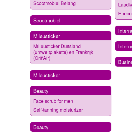
Scootmobiel Belang
Laadka
Eneco 
Scootmobiel
Intern
Mileusticker
Intern
Milieusticker Duitsland
(umweltplakette) en Frankrijk
(Crit'Air)
Busin
Mileusticker
Beauty
Face scrub for men
Self-tanning moisturizer
Beauty