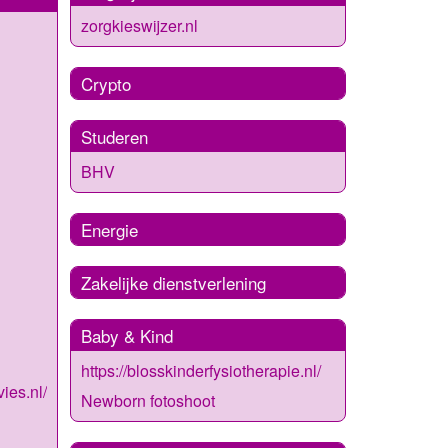
zorgkieswijzer.nl
Crypto
Studeren
BHV
Energie
Zakelijke dienstverlening
Baby & Kind
https://blosskinderfysiotherapie.nl/
ies.nl/
Newborn fotoshoot